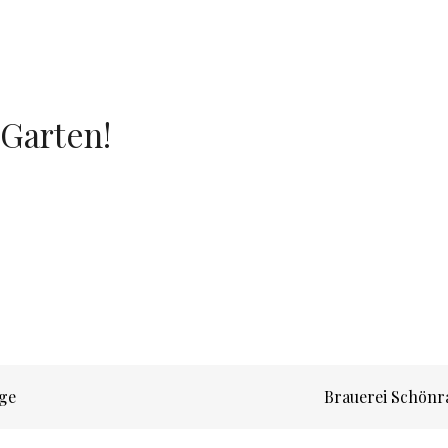
 Garten!
n
ge
Brauerei Schönr